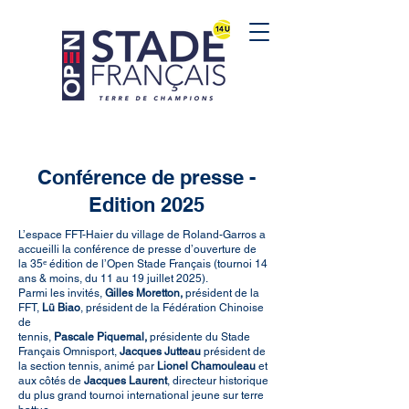
Conférence de presse -
Edition 2025
L’espace FFT-Haier du village de Roland-Garros a
accueilli la conférence de presse d’ouverture de
la 35ᵉ édition de l’Open Stade Français (tournoi 14
ans & moins, du 11 au 19 juillet 2025).
Parmi les invités,
Gilles Moretton,
président de la
FFT,
Lü Biao
, président de la Fédération Chinoise
de
tennis,
Pascale Piquemal,
présidente du Stade
Français Omnisport,
Jacques Jutteau
président de
la section tennis, animé par
Lionel Chamouleau
et
aux côtés de
Jacques Laurent
, directeur historique
du plus grand tournoi international jeune sur terre