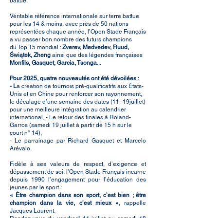
battue.
Véritable référence internationale sur terre battue
pour les 14 & moins, avec près de 50 nations
représentées chaque année, l’Open Stade Français
a vu passer bon nombre des futurs champions
du Top 15 mondial :
Zverev, Medvedev, Ruud,
Świątek, Zheng
ainsi que des légendes françaises
Monfils, Gasquet, Garcia, Tsonga
...
Pour 2025, quatre nouveautés ont été dévoilées :
- L
a création de tournois pré-qualificatifs aux États-
Unis et en Chine pour renforcer son rayonnement,
le décalage d’une semaine des dates (11–19juillet)
pour une meilleure intégration au calendrier
international, - Le retour des finales à Roland-
Garros (samedi 19 juillet à partir de 15 h sur le
court n° 14),
- Le parrainage par Richard Gasquet et Marcelo
Arévalo.
Fidèle à ses valeurs de respect, d’exigence et
dépassement de soi, l’Open Stade Français incarne
depuis 1990 l’engagement pour l’éducation des
jeunes par le sport :
« Être champion dans son sport, c’est bien ; être
champion dans la vie, c’est mieux »
, rappelle
Jacques Laurent.